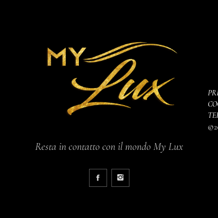
PR
CO
TE
©2
Resta in contatto con il mondo My Lux