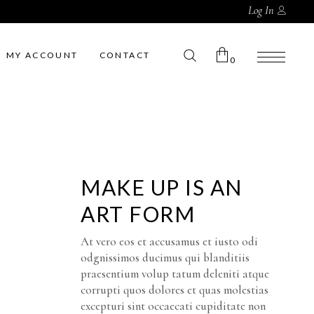
Log In
MY ACCOUNT
CONTACT
0
No products in the cart.
MAKE UP IS AN
ART FORM
At vero eos et accusamus et iusto odi
odgnissimos ducimus qui blanditiis
praesentium volup tatum deleniti atque
corrupti quos dolores et quas molestias
excepturi sint occaecati cupiditate non