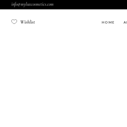
info@myluxcosmetics.com
Wishlist
HOME
A