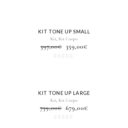
ERA:
È:
373,00€.
335,00€.
Sale
KIT TONE UP SMALL
,
Kit
Kit Corpo
IL
IL
397,00
€
359,00
€
PREZZO
PREZZO
ORIGINALE
ATTUALE
ERA:
È:
397,00€.
359,00€.
Sale
KIT TONE UP LARGE
,
Kit
Kit Corpo
IL
IL
739,00
€
679,00
€
PREZZO
PREZZO
ORIGINALE
ATTUALE
ERA:
È: