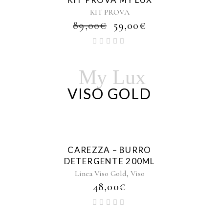
KIT PROVA
IL
IL
89,00
€
59,00
€
PREZZO
PREZZO
ORIGINALE
ATTUALE
ERA:
È:
89,00€.
59,00€.
My Lux
VISO GOLD
CAREZZA – BURRO
DETERGENTE 200ML
,
Linea Viso Gold
Viso
48,00
€