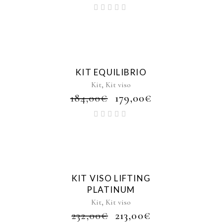
PREZZO
PREZZO
ORIGINALE
ATTUALE
ERA:
È:
124,00€.
113,00€.
Sale
KIT EQUILIBRIO
,
Kit
Kit viso
IL
IL
184,00
€
179,00
€
PREZZO
PREZZO
ORIGINALE
ATTUALE
ERA:
È:
184,00€.
179,00€.
Sale
KIT VISO LIFTING
PLATINUM
,
Kit
Kit viso
IL
IL
232,00
€
213,00
€