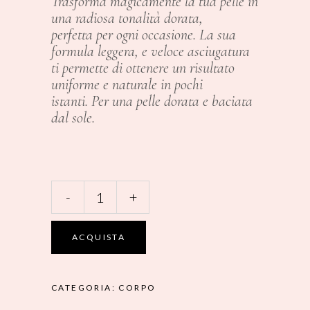
Trasforma magicamente la tua pelle in
una radiosa tonalità dorata,
perfetta per ogni occasione. La sua
formula leggera, e veloce asciugatura
ti permette di ottenere un risultato
uniforme e naturale in pochi
istanti. Per una pelle dorata e baciata
dal sole.
MAGIA
-
+
-
ABBRONZANTE
ISTANTANEO
ACQUISTA
125
ML
quantity
CATEGORIA:
CORPO