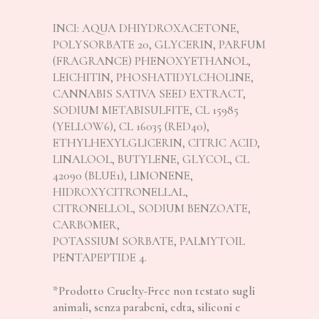
INCI: AQUA DHIYDROXACETONE,
POLYSORBATE 20, GLYCERIN, PARFUM
(FRAGRANCE) PHENOXYETHANOL,
LEICHITIN, PHOSHATIDYLCHOLINE,
CANNABIS SATIVA SEED EXTRACT,
SODIUM METABISULFITE, CL 15985
(YELLOW6), CL 16035 (RED40),
ETHYLHEXYLGLICERIN, CITRIC ACID,
LINALOOL, BUTYLENE, GLYCOL, CL
42090 (BLUE1), LIMONENE,
HIDROXYCITRONELLAL,
CITRONELLOL, SODIUM BENZOATE,
CARBOMER,
POTASSIUM SORBATE, PALMYTOIL
PENTAPEPTIDE 4.
*Prodotto Cruelty-Free non testato sugli
animali, senza parabeni, edta, siliconi e