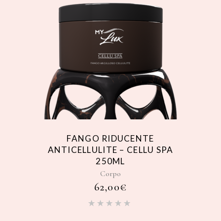
FANGO RIDUCENTE
ANTICELLULITE – CELLU SPA
250ML
Corpo
62,00
€
Valutato
5.00
su
5