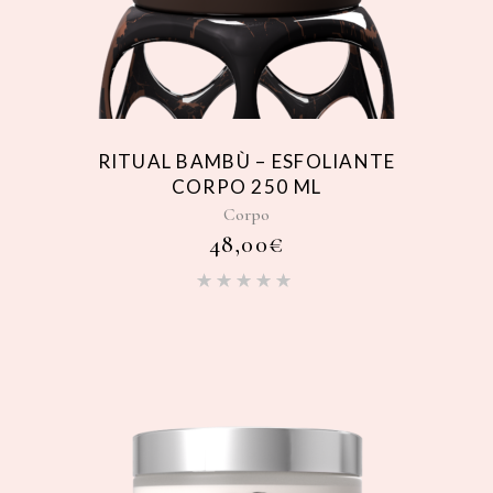
RITUAL BAMBÙ – ESFOLIANTE
CORPO 250 ML
Corpo
48,00
€
Valutato
5.00
su
5