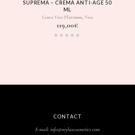
SUPREMA – CREMA ANTI-AGE 50
ML
,
Linea Viso Platinum
Viso
119,00
€
Valutato
5.00
su
5
CONTACT
E-mail: info@myluxcosmetics.com