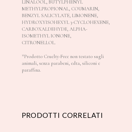
LINALOOL, BUTYLPHENYL
METHYLPROPIONAL, COUMARIN,
BENZYL SALICYLATE, LIMONENE,
HYDROXYISOHEXYL 3-CYCLOHEXENE,
CARBOXALDEHYDE, ALPHA-
ISOMETHYL IONONE,
CITRONELLOL.
*Prodotto Cruelty-Free non testato sugli
animali, senza parabeni, edta, siliconi e
paraffina.
PRODOTTI CORRELATI